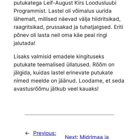
putukatega Leif-August Kirs Loodusluubi
Programmist. Lastel oli võimalus uurida
lähemalt, millised näevad välja hiidritsikad,
raagritsikad, prussakad ja tuhatjalgsed. Eriti
põnev oli lasta neil oma käe peal ringi
jalutada!
Lisaks valmisid emadele kingituseks
putukate teemalised üllatused. Rõõm on
jälgida, kuidas lastel erinevate putukate
nimed meelde on jäänud. Loodame, et seda
avastusrõõmu jätkub veel kauaks!
←
Previous:
Next:
Midrimaa ja