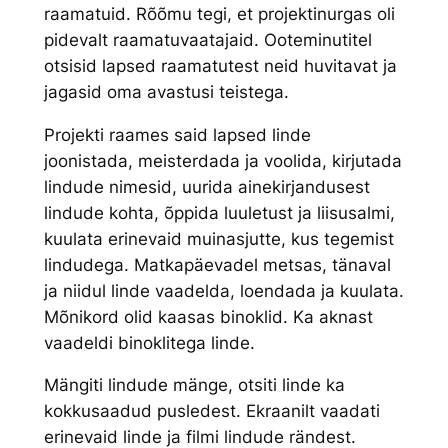
raamatuid. Rõõmu tegi, et projektinurgas oli
pidevalt raamatuvaatajaid. Ooteminutitel
otsisid lapsed raamatutest neid huvitavat ja
jagasid oma avastusi teistega.
Projekti raames said lapsed linde
joonistada, meisterdada ja voolida, kirjutada
lindude nimesid, uurida ainekirjandusest
lindude kohta, õppida luuletust ja liisusalmi,
kuulata erinevaid muinasjutte, kus tegemist
lindudega. Matkapäevadel metsas, tänaval
ja niidul linde vaadelda, loendada ja kuulata.
Mõnikord olid kaasas binoklid. Ka aknast
vaadeldi binoklitega linde.
Mängiti lindude mänge, otsiti linde ka
kokkusaadud pusledest. Ekraanilt vaadati
erinevaid linde ja filmi lindude rändest.