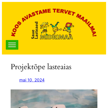
Liigu
sisu
juurde
Projektõpe lasteaias
mai 10, 2024