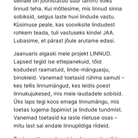
seinale on joonistatud suur tamm) võiks
linnud teha. Kui mõtlesime, mis linnud sinna
sobiksid, selgus laste huvi lindude vastu.
Küsimuse peale, kas sooviksite lindudest
rohkem teada, tuli vastuseks kindel JAA.
Lubasime, et pärast jõule arutame edasi.
Jaanuaris algaski meie projekt LINNUD.
Lapsed tegid ise ettepanekuid, tõid
kodudest raamatuid, linde-mänguasju,
binokleid. Vanemad toetasid rühma samuti –
kes tellis linnumängud, kes leidis poest
linnukujukesed, mis meie laudadele sobisid.
Üks laps tegi koos emaga linnumängu, mis
toetas lugema õppimist ja lindude tundmist.
Vanemad toetasid ka laste riietuse osas –
mitu last sai endale linnupildiga riideid.