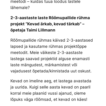
meetodi – kuidas tuua loodus lastele
lähemale?
2-3-aastaste laste Rõõmupallide rühma
projekt “Kevad ärkab, kevad tärkab” –
õpetaja Taimi Lillmann
Rõõmupallide rühmas käivad 2-3-aastased
lapsed ja kasutame rühmas projektõppe
meetodit. Meie väikeste 2-3-aastaste
lastega saavad projektid alguse enamasti
laste mängudest, märkamistest või
vajadusest õpetada/kinnistada uut oskust.
Kevad on imeline aeg, et lastega avastada
ja uurida. Kuigi selle aasta kevad on paaril
korral meie plaanid vussi ajanud, oleme
lõpuks väga rõõmsad, et kevad on käes!