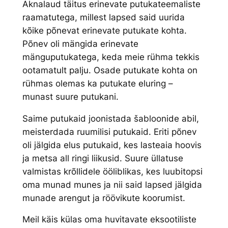
Aknalaud täitus erinevate putukateemaliste
raamatutega, millest lapsed said uurida
kõike põnevat erinevate putukate kohta.
Põnev oli mängida erinevate
mänguputukatega, keda meie rühma tekkis
ootamatult palju. Osade putukate kohta on
rühmas olemas ka putukate eluring –
munast suure putukani.
Saime putukaid joonistada šabloonide abil,
meisterdada ruumilisi putukaid. Eriti põnev
oli jälgida elus putukaid, kes lasteaia hoovis
ja metsa all ringi liikusid. Suure üllatuse
valmistas krõllidele ööliblikas, kes luubitopsi
oma munad munes ja nii said lapsed jälgida
munade arengut ja röövikute koorumist.
Meil käis külas oma huvitavate eksootiliste