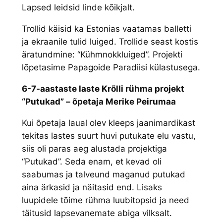
Lapsed leidsid linde kõikjalt.
Trollid käisid ka Estonias vaatamas balletti
ja ekraanile tulid luiged. Trollide seast kostis
äratundmine: “Kühmnokkluiged”. Projekti
lõpetasime Papagoide Paradiisi külastusega.
6-7-aastaste laste Krõlli rühma projekt
“Putukad” – õpetaja Merike Peirumaa
Kui õpetaja laual olev kleeps jaanimardikast
tekitas lastes suurt huvi putukate elu vastu,
siis oli paras aeg alustada projektiga
“Putukad”. Seda enam, et kevad oli
saabumas ja talveund maganud putukad
aina ärkasid ja näitasid end. Lisaks
luupidele tõime rühma luubitopsid ja need
täitusid lapsevanemate abiga vilksalt.