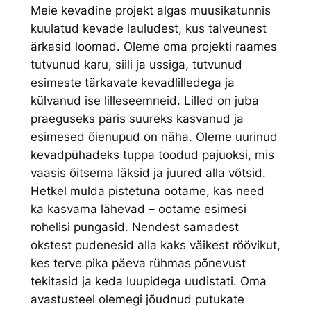
Meie kevadine projekt algas muusikatunnis
kuulatud kevade lauludest, kus talveunest
ärkasid loomad. Oleme oma projekti raames
tutvunud karu, siili ja ussiga, tutvunud
esimeste tärkavate kevadlilledega ja
külvanud ise lilleseemneid. Lilled on juba
praeguseks päris suureks kasvanud ja
esimesed õienupud on näha. Oleme uurinud
kevadpühadeks tuppa toodud pajuoksi, mis
vaasis õitsema läksid ja juured alla võtsid.
Hetkel mulda pistetuna ootame, kas need
ka kasvama lähevad – ootame esimesi
rohelisi pungasid. Nendest samadest
okstest pudenesid alla kaks väikest röövikut,
kes terve pika päeva rühmas põnevust
tekitasid ja keda luupidega uudistati. Oma
avastusteel olemegi jõudnud putukate