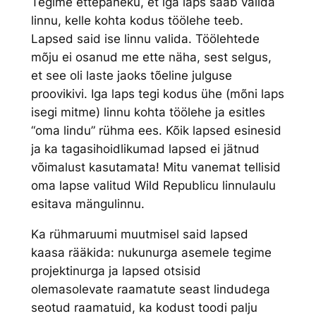
Tegime ettepaneku, et iga laps saab valida
linnu, kelle kohta kodus töölehe teeb.
Lapsed said ise linnu valida. Töölehtede
mõju ei osanud me ette näha, sest selgus,
et see oli laste jaoks tõeline julguse
proovikivi. Iga laps tegi kodus ühe (mõni laps
isegi mitme) linnu kohta töölehe ja esitles
“oma lindu” rühma ees. Kõik lapsed esinesid
ja ka tagasihoidlikumad lapsed ei jätnud
võimalust kasutamata! Mitu vanemat tellisid
oma lapse valitud Wild Republicu linnulaulu
esitava mängulinnu.
Ka rühmaruumi muutmisel said lapsed
kaasa rääkida: nukunurga asemele tegime
projektinurga ja lapsed otsisid
olemasolevate raamatute seast lindudega
seotud raamatuid, ka kodust toodi palju