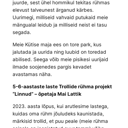
juurde, sest ühel hommikul tekitas rühmas
elevust talveunest ärganud kärbes.
Uurimegi, milliseid vahvaid putukaid meie
mängualal leidub ja milliseid neist ei tasu
segada.
Meie Kütise maja ees on tore park, kus
jalutada ja uurida ning luubid on toredad
abilised. Seega võib meie pisikesi uurijaid
ilmade soojenedes pargis kevadet
avastamas näha.
5-6-aastaste laste Trollide rühma projekt
“Linnud” – õpetaja Mai Lattik
2023. aasta lõpus, kui arutlesime lastega,
kuidas oma rühm jõuludeks kaunistada,
märkisid trollid, et puu peale (meie rühma