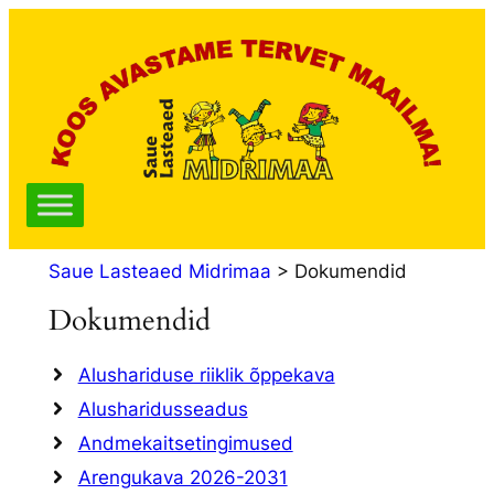
Liigu
sisu
juurde
Saue Lasteaed Midrimaa
>
Dokumendid
Dokumendid
Alushariduse riiklik õppekava
Alusharidusseadus
Andmekaitsetingimused
Arengukava 2026-2031